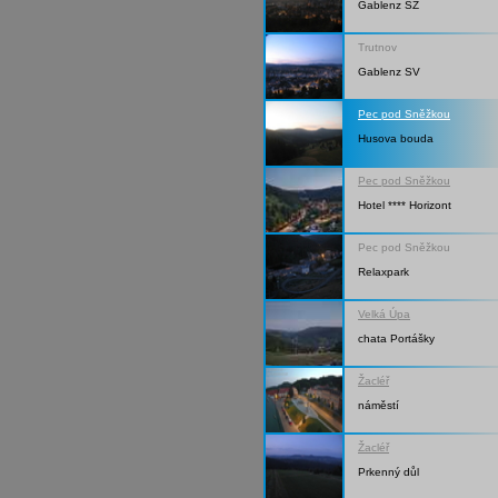
Gablenz SZ
Trutnov
Gablenz SV
Pec pod Sněžkou
Husova bouda
Pec pod Sněžkou
Hotel **** Horizont
Pec pod Sněžkou
Relaxpark
Velká Úpa
chata Portášky
Žacléř
náměstí
Žacléř
Prkenný důl