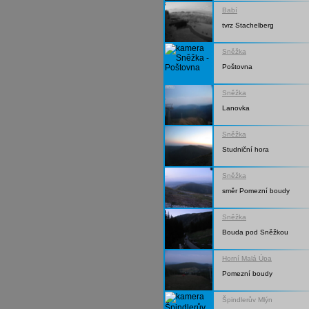
Babí
tvrz Stachelberg
Sněžka
Poštovna
Sněžka
Lanovka
Sněžka
Studniční hora
Sněžka
směr Pomezní boudy
Sněžka
Bouda pod Sněžkou
Horní Malá Úpa
Pomezní boudy
Špindlerův Mlýn