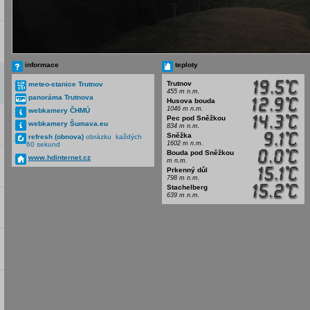
informace
teploty
Trutnov
meteo-stanice Trutnov
455 m n.m.
panoráma Trutnova
Husova bouda
1046 m n.m.
webkamery ČHMÚ
Pec pod Sněžkou
webkamery Šumava.eu
834 m n.m.
Sněžka
refresh (obnova)
obrázku každých
1602 m n.m.
60 sekund
Bouda pod Sněžkou
www.hdinternet.cz
m n.m.
Prkenný důl
798 m n.m.
Stachelberg
639 m n.m.