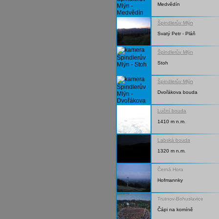
Medvědín
Špindlerův Mlýn
Svatý Petr - Pláň
Špindlerův Mlýn
Stoh
Špindlerův Mlýn
Dvořákova bouda
Luční bouda
1410 m n.m.
Labská bouda
1320 m n.m.
Černá Hora
Hofmannky
Trutnov-Bohuslavice
Čápi na komíně