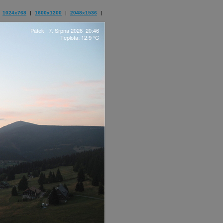
1024x768
|
1600x1200
|
2048x1536
|