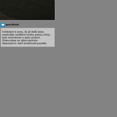
guestbook
Vzhledem k tomu, že již delší dobu
nesloužila návštěvní kniha svému účelu,
bylo rozhodnuto o jejím zrušení.
Omlouváme se všem slušným
diskutujícím, kteří dodržovali pravidla.