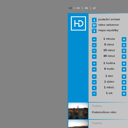
cz
|
en
|
de
|
pl
poslední snímek
video sekvence
mapa republiky
1
minuta
5
minut
15
minut
30
minut
1
hodina
6
hodin
1
den
1
týden
1
měsíc
1
rok
Trutnov
Krakonošovo nám.
Trutnov