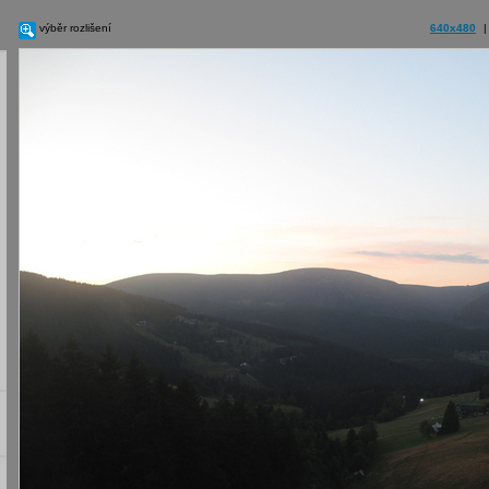
výběr rozlišení
640x480
|