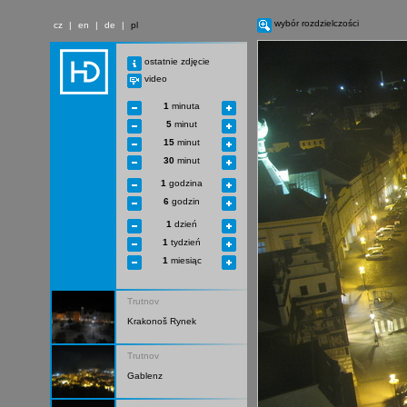
wybór rozdzielczości
cz
|
en
|
de
|
pl
ostatnie zdjęcie
video
1
minuta
5
minut
15
minut
30
minut
1
godzina
6
godzin
1
dzień
1
tydzień
1
miesiąc
Trutnov
Krakonoš Rynek
Trutnov
Gablenz