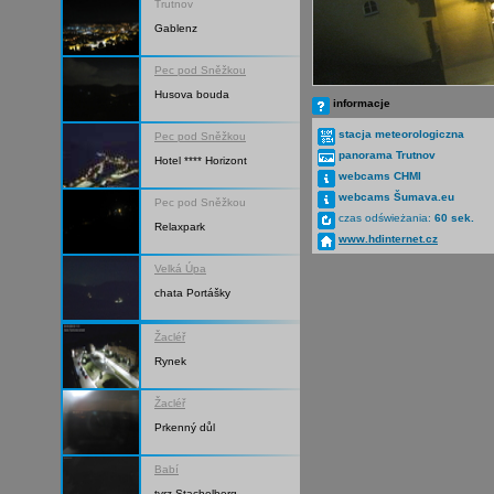
Trutnov
Gablenz
Pec pod Sněžkou
Husova bouda
informacje
stacja meteorologiczna
Pec pod Sněžkou
panorama Trutnov
Hotel **** Horizont
webcams CHMI
webcams Šumava.eu
Pec pod Sněžkou
czas odświeżania:
60 sek.
Relaxpark
www.hdinternet.cz
Velká Úpa
chata Portášky
Žacléř
Rynek
Žacléř
Prkenný důl
Babí
tvrz Stachelberg