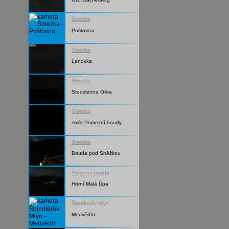
Śnieżka
Poštovna
Śnieżka
Lanovka
Śnieżka
Studzienna Góra
Śnieżka
směr Pomezní boudy
Śnieżka
Bouda pod Sněžkou
Pomezní boudy
Horní Malá Úpa
Špindlerův Mlýn
Medvědín